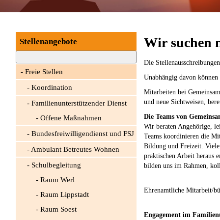
Wir suchen n
Stellenangebote
Die Stellenausschreibungen 
Freie Stellen
Unabhängig davon können S
Koordination
Mitarbeiten bei Gemeinsam 
und neue Sichtweisen, bere
Familienunterstützender Dienst
Die Teams von Gemeinsam 
Offene Maßnahmen
Wir beraten Angehörige, le
Bundesfreiwilligendienst und FSJ
Teams koordinieren die Mit
Bildung und Freizeit. Viel
Ambulant Betreutes Wohnen
praktischen Arbeit heraus 
Schulbegleitung
bilden uns im Rahmen, koll
Raum Werl
Ehrenamtliche Mitarbeit/b
Raum Lippstadt
Raum Soest
Engagement im Familienu