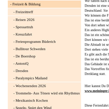
Wir fahren nach 
Freizeit & Bildung
Dresden ist eine 
Deutschland. Sie 
Freizeittreff
Wir können die F
Reisen 2026
Das ist eine berü
Von dort sehen wi
Spessartruh
Ein anderes Highl
Kreuzfahrt
Das ist ein schön
Dort können wir 
Ferienprogramm Büderich
Die Altstadt ist s
Bullitour Schweden
Dort stehen viele
Es gibt auch die
De Boershop
Das ist ein berüh
AntoniQ
Das Gebäude ist 
Das Vortreffen f
Dresden
Dreiklang statt.
Paralympics Mailand
Wochenenden 2026
Hier kannst Du D
www.meininger-
Trommeln- Aus Tönen wird ein Rhythmus
Mexikanisch Kochen
Diese Ferienfahrt
Segeln- Spürt den Wind