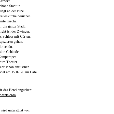
Dresden.
schöne Stadt in
liegt an der Elbe.
rauenkirche besuchen.
hmte Kirche.
r die ganze Stadt.
ight ist der Zwinger.
es Schloss mit Gärten.
spazieren gehen.
ehr schön.
 alte Gebäude.
 Semperoper.
mtes Theater.
sehr schön anzusehen.
indet am 15.07.26 im Café
ir das Hotel angucken:
hotels.com
 wird unterstützt von: