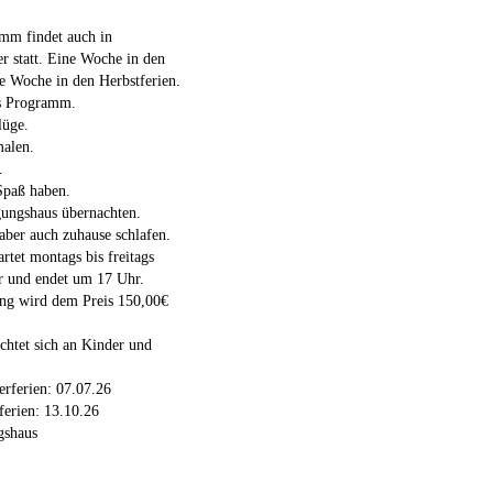
mm findet auch in
r statt. Eine Woche in den
 Woche in den Herbstferien.
es Programm.
lüge.
malen.
.
Spaß haben.
ungshaus übernachten.
aber auch zuhause schlafen.
tet montags bis freitags
 und endet um 17 Uhr.
ng wird dem Preis 150,00€
chtet sich an Kinder und
rferien: 07.07.26
ferien: 13.10.26
gshaus