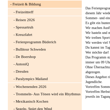
Freizeit & Bildung
Das Ferienprogra
Freizeittreff
diesem Jahr wiede
Sommer- und eine
Reisen 2026
Es gibt ein bunt
Spessartruh
Wir machen Ausf
Wir basteln und 
Kreuzfahrt
Wir treiben Sport
Ferienprogramm Büderich
Wir werden viel 
Du kannst im Tag
Bullitour Schweden
Wer möchte darf 
De Boershop
Das Programm star
immer um 09 Uhr
AntoniQ
Ohne Übernachtu
Dresden
abgezogen.
Dieses Angebot ri
Paralympics Mailand
Jugendliche.
Wochenenden 2026
Vortreffen Somme
Vortreffen Herbst
Trommeln- Aus Tönen wird ein Rhythmus
jeweils im Tagun
Mexikanisch Kochen
Segeln- Spürt den Wind